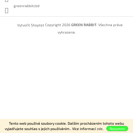
greenrabbitcbd
Copyright 2026
GREEN RABBIT
. Všechna práva
Vytvořil Shoptet
vyhrazena.
Tento web používá soubory cookie. Dalším procházením tohoto webu
vyjadřujete souhlas s jejich používáním.. Více informací
zde
.
Rozumím