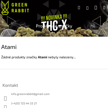
Přejít
Náku
Hledat
na
Přihlášen
obsah
koší
Prodávané značky
Atami
Žádné produkty značky
Atami
nebyly nalezeny...
Z
á
p
Kontakt
a
t
info.greenrabbit
@
gmail.com
í
(+420) 725 44 33 21