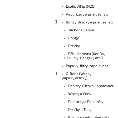
Exotic Whip (N2O)
Vaporizéry a příslušenství
Bongy, drtičky a příslušenství
Tácky na balení
Bongy
Drtičky
Příslušentství (Kotlíky,
Chillumy, Bangery atd.)
Papírky, filtry, zapalovače
G-Rollz (Wrapy,
papírky,drtičky)
Papírky, Filtry a Zapalovače
Wrapy a Cony
Podtácky a Popelníky
Drtičky a Tuby
Boxy a uzavíratelné sáčky