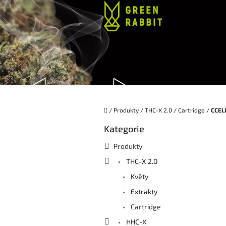
Přejít
na
obsah
Domů
/
Produkty
/
THC-X 2.0
/
Cartridge
/
CCEL
P
Kategorie
Přeskočit
o
kategorie
s
Produkty
t
THC-X 2.0
r
a
Květy
n
Extrakty
n
í
Cartridge
p
HHC-X