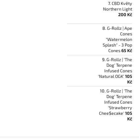
CBD Květy
Northern Light
200 Kč
G-Rollz | Ape
Cones
"Watermelon
Splash" - 3 Pop
Cones
65 Kč
G-Rollz | 'The
Dog' Terpene
Infused Cones
'Natural OGK'
105
Kč
G-Rollz | 'The
Dog' Terpene
Infused Cones
'Strawberry
Chee$ecake'
105
Kč