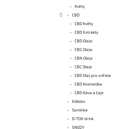
a
Květy
n
e
CBD
l
CBD Květy
CBD Extrakty
CBD Oleje
CBG Oleje
CBN Oleje
CBC Oleje
CBD Olej pro zvířata
CBD Kosmetika
CBD Káva a čaje
Edibles
Semínka
D-TOX drink
SNOZY