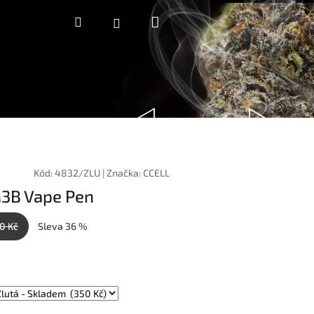
Nákupní
Hledat
Přihlášení
košík
Kód:
4832/ZLU
|
Značka:
CCELL
3B Vape Pen
0 Kč
Sleva 36 %