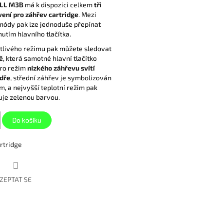
ELL M3B
má k dispozici celkem
tři
ení pro záhřev cartridge
. Mezi
módy pak lze jednoduše přepínat
nutím hlavního tlačítka.
otlivého režimu pak můžete sledovat
ě
, která samotné hlavní tlačítko
Pro režim
nízkého záhřevu svítí
dře
, střední záhřev je symbolizován
m, a nejvyšší teplotní režim pak
kuje zelenou barvou.
Do košíku
rtridge
ZEPTAT SE