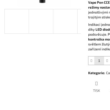
Vape Pen CC
režimy nastav
jednotlivými 
trojitým stisk
Indikaci jedn
díky
LED diod
podsvěcuje. 
kontrolka mo
světlem žlutý
zařízení indi
Kategorie
:
Ca
TISK