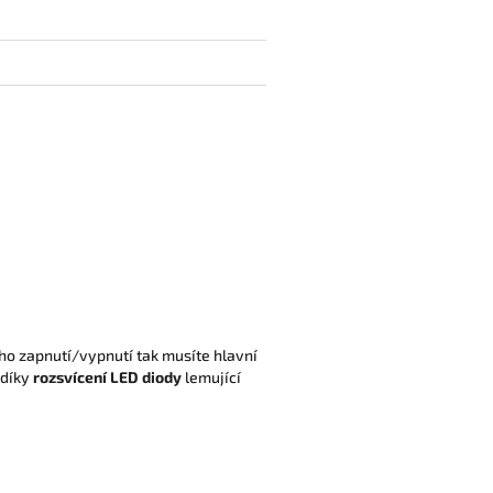
jeho zapnutí/vypnutí tak musíte hlavní
 díky
rozsvícení LED diody
lemující