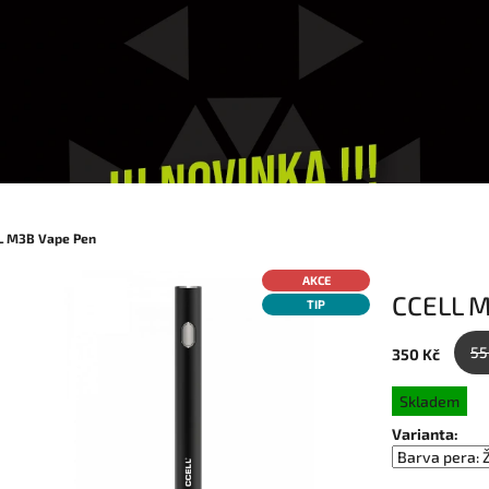
L M3B Vape Pen
AKCE
CCELL M
TIP
55
350 Kč
Měrná
Skladem
cena:
Varianta: