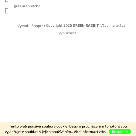
greenrabbitcbd
Copyright 2026
GREEN RABBIT
. Všechna práva
Vytvořil Shoptet
vyhrazena.
Tento web používá soubory cookie. Dalším procházením tohoto webu
vyjadřujete souhlas s jejich používáním.. Více informací
zde
.
Rozumím