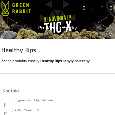
Přejít
Náku
Hledat
na
Přihlášen
obsah
koší
Prodávané značky
Healthy Rips
Žádné produkty značky
Healthy Rips
nebyly nalezeny...
Z
á
p
Kontakt
a
t
info.greenrabbit
@
gmail.com
í
(+420) 725 44 33 21