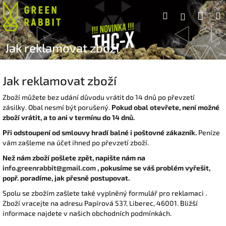
Přejít
Náku
Hledat
na
Přihlášen
obsah
koší
Jak reklamovat zboží
Jak reklamovat zboží
Zboží můžete bez udání důvodu vrátit do 14 dnů po převzetí
zásilky. Obal nesmí být porušený.
Pokud obal otevřete, není možné
zboží vrátit, a to ani v termínu do 14 dnů.
Při odstoupení od smlouvy hradí balné i poštovné zákazník.
Peníze
vám zašleme na účet ihned po převzetí zboží.
Než nám zboží pošlete zpět, napište nám na
info.greenrabbit@gmail.com
, pokusíme se váš problém vyřešit,
popř. poradíme, jak přesně postupovat.
Spolu se zbožím zašlete také vyplněný formulář pro reklamaci .
Zboží vracejte na adresu Papírová 537, Liberec, 46001. Bližší
informace najdete v našich obchodních podmínkách.