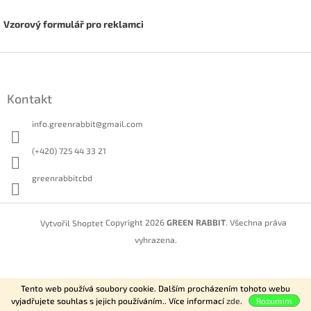
Vzorový formulář pro reklamci
Z
á
p
Kontakt
a
t
info.greenrabbit
@
gmail.com
í
(+420) 725 44 33 21
greenrabbitcbd
Copyright 2026
GREEN RABBIT
. Všechna práva
Vytvořil Shoptet
vyhrazena.
Tento web používá soubory cookie. Dalším procházením tohoto webu
vyjadřujete souhlas s jejich používáním.. Více informací
zde
.
Rozumím