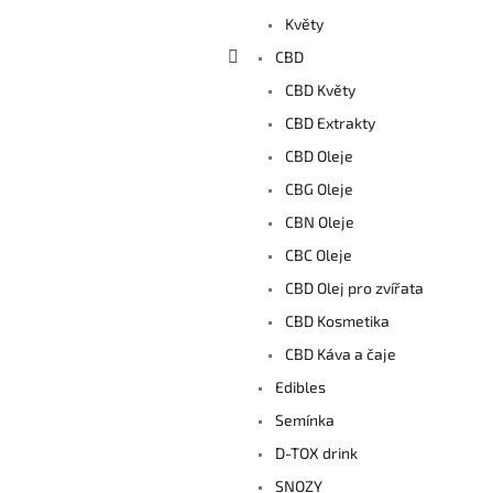
a
Květy
n
e
CBD
l
CBD Květy
CBD Extrakty
CBD Oleje
CBG Oleje
CBN Oleje
CBC Oleje
CBD Olej pro zvířata
CBD Kosmetika
CBD Káva a čaje
Edibles
Semínka
D-TOX drink
SNOZY