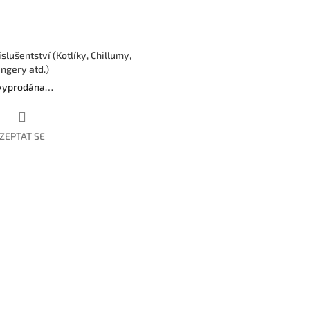
íslušentství (Kotlíky, Chillumy,
ngery atd.)
 vyprodána…
ZEPTAT SE