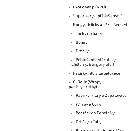
Exotic Whip (N2O)
Vaporizéry a příslušenství
Bongy, drtičky a příslušenství
Tácky na balení
Bongy
Drtičky
Příslušentství (Kotlíky,
Chillumy, Bangery atd.)
Papírky, filtry, zapalovače
G-Rollz (Wrapy,
papírky,drtičky)
Papírky, Filtry a Zapalovače
Wrapy a Cony
Podtácky a Popelníky
Drtičky a Tuby
Boxy a uzavíratelné sáčky