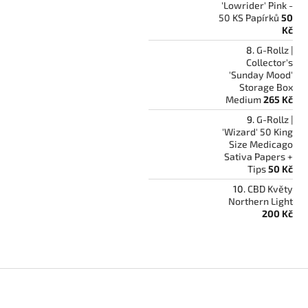
'Lowrider' Pink -
50 KS Papírků
50
Kč
G-Rollz |
Collector's
'Sunday Mood'
Storage Box
Medium
265 Kč
G-Rollz |
'Wizard' 50 King
Size Medicago
Sativa Papers +
Tips
50 Kč
CBD Květy
Northern Light
200 Kč
Z
á
p