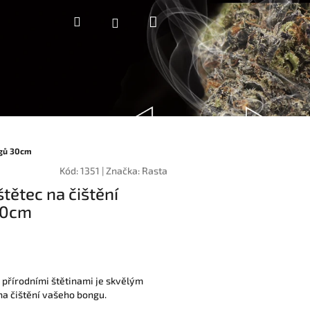
Nákupní
Hledat
Přihlášení
košík
ngů 30cm
Kód:
1351
|
Značka:
Rasta
štětec na čištění
30cm
s přírodními štětinami je skvělým
a čištění vašeho bongu.