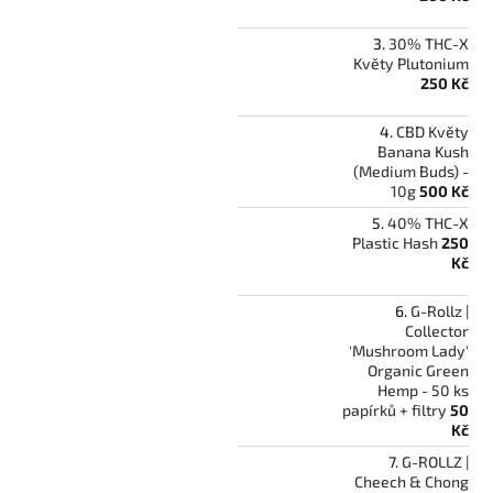
30% THC-X
Květy Plutonium
250 Kč
CBD Květy
Banana Kush
(Medium Buds) -
10g
500 Kč
40% THC-X
Plastic Hash
250
Kč
G-Rollz |
Collector
'Mushroom Lady'
Organic Green
Hemp - 50 ks
papírků + filtry
50
Kč
G-ROLLZ |
Cheech & Chong