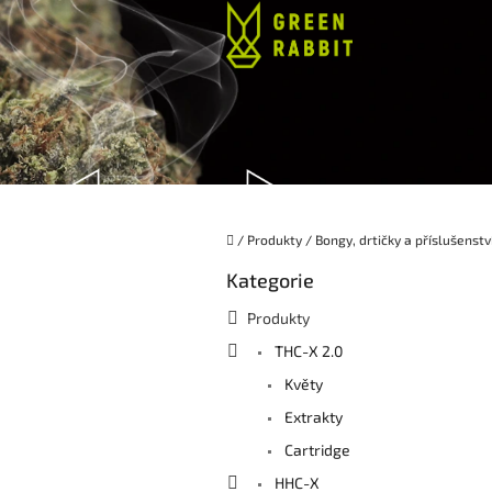
Přejít
na
obsah
Domů
/
Produkty
/
Bongy, drtičky a příslušenstv
P
Kategorie
Přeskočit
o
kategorie
s
Produkty
t
THC-X 2.0
r
a
Květy
n
Extrakty
n
í
Cartridge
p
HHC-X