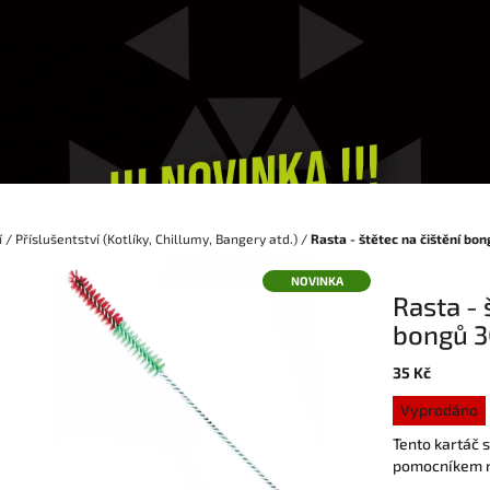
í
/
Příslušentství (Kotlíky, Chillumy, Bangery atd.)
/
Rasta - štětec na čištění bo
NOVINKA
Rasta - 
bongů 
35 Kč
Měrná
Vyprodáno
cena:
Tento kartáč 
pomocníkem n