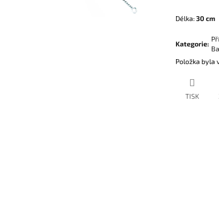
Délka:
30 cm
Př
Kategorie
:
Ba
Položka byla
TISK