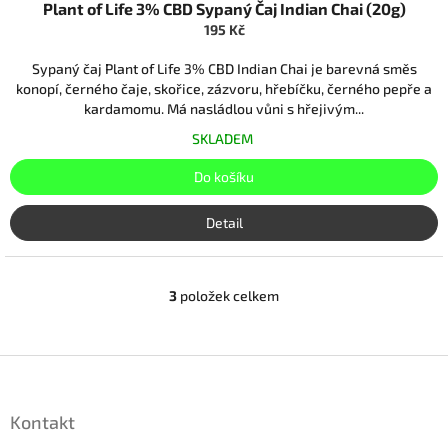
Plant of Life 3% CBD Sypaný Čaj Indian Chai (20g)
195 Kč
Sypaný čaj Plant of Life 3% CBD Indian Chai je barevná směs
konopí, černého čaje, skořice, zázvoru, hřebíčku, černého pepře a
kardamomu. Má nasládlou vůni s hřejivým...
SKLADEM
Do košíku
Detail
3
položek celkem
O
v
l
á
Z
d
á
a
p
c
Kontakt
a
í