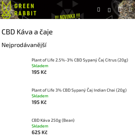
Přejít
Náku
Hledat
na
Přihlášen
obsah
koší
CBD Káva a čaje
Nejprodávanější
Plant of Life 2.5%-3% CBD Sypaný Čaj Citrus (20g)
Skladem
195 Kč
Plant of Life 3% CBD Sypaný Čaj Indian Chai (20g)
Skladem
195 Kč
CBD Káva 250g (Bean)
Skladem
625 Kč