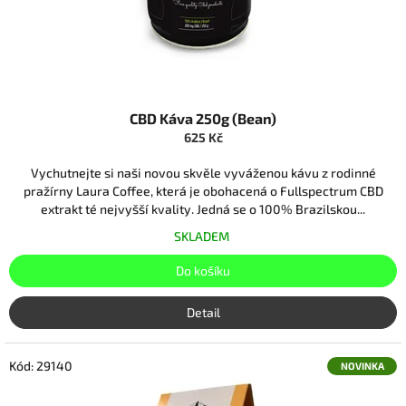
k
t
ů
CBD Káva 250g (Bean)
625 Kč
Vychutnejte si naši novou skvěle vyváženou kávu z rodinné
pražírny Laura Coffee, která je obohacená o Fullspectrum CBD
extrakt té nejvyšší kvality. Jedná se o 100% Brazilskou...
SKLADEM
Do košíku
Detail
Kód:
29140
NOVINKA