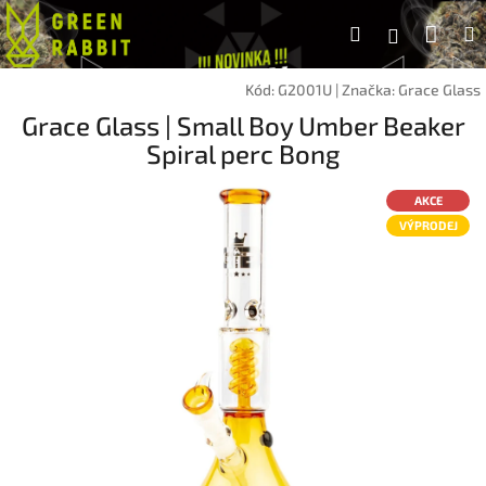
Přejít
Náku
Hledat
na
Přihlášen
obsah
koší
Kód:
G2001U
|
Značka:
Grace Glass
Grace Glass | Small Boy Umber Beaker
Spiral perc Bong
AKCE
VÝPRODEJ