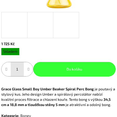
1 725 Kč
Měrná
Skladem
cena:
Do košíku
Grace Glass Small Boy Umber Beaker Spiral Perc Bong
je poutavý a
stylový kus.
Jeho design Umber a spirálový percolátor nabízí
kvalitní proces filtrace a chlazení kouře.
Tento bong s výškou
34,5
cm a 18,8 mm ​​a tloušťkou stěny 5 mm
je atraktivní a odolný bong.
Kategorie
:
Bongy