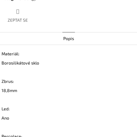
ZEPTAT SE
Popis
Materiál:
B
orosilikátové sklo
Zbrus:
18,8mm
Led:
Ano
Percolace: