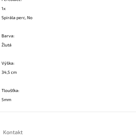
1x
Spirála perc, No
Barva:
Žlutá
Výška:
34,5 cm
Tloušťka:
5mm
Z
á
p
Kontakt
a