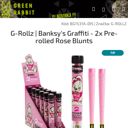
Přejít
Náku
Hledat
na
Přihlášen
obsah
koší
Kód:
BG1531A-DIS
|
Značka:
G-ROLLZ
G-Rollz | Banksy's Graffiti - 2x Pre-
rolled Rose Blunts
TIP