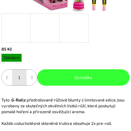
85 Kč
Měrná
Skladem
cena:
Do košíku
předrolované růžové blunty
Tyto
G-Rollz
z limitované edice jsou
vyrobeny ze skutečných okvětních lístků růží, které poskytují
pomalé hoření a přirozeně osvěžující aroma.
Každá vzduchotěsná skleněná trubice obsahuje 2x pre-roll.