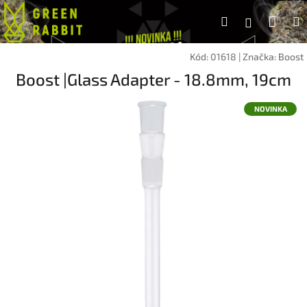
Přejít
Náku
Hledat
na
Přihlášen
obsah
koší
Kód:
01618
|
Značka:
Boost
Boost |Glass Adapter - 18.8mm, 19cm
NOVINKA