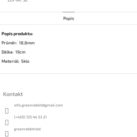
Popis
Popis produktu:
Průměr: 18,8mm
Délka: 19cm
Materiál: Sklo
Z
á
p
Kontakt
a
t
info.greenrabbit
@
gmail.com
í
(+420) 725 44 33 21
greenrabbitcbd