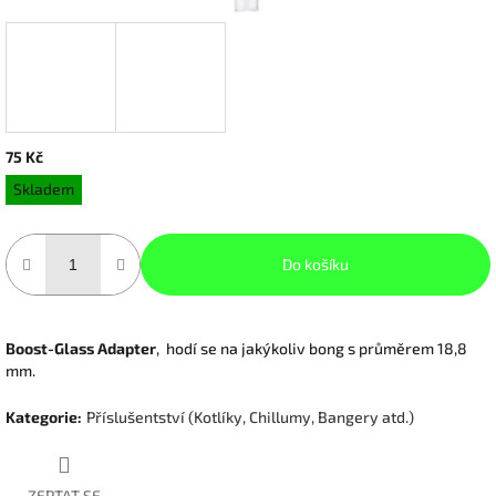
75 Kč
Měrná
Skladem
cena:
Do košíku
Boost-Glass Adapter
,
hodí se na jakýkoliv bong s průměrem 18,8
mm.
Kategorie
:
Příslušentství (Kotlíky, Chillumy, Bangery atd.)
ZEPTAT SE