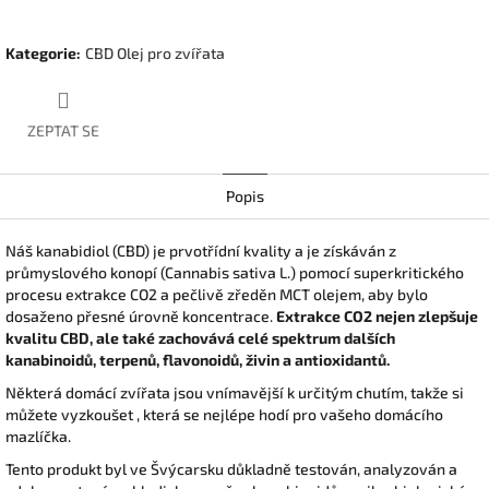
Kategorie
:
CBD Olej pro zvířata
ZEPTAT SE
Popis
Náš kanabidiol (CBD) je prvotřídní kvality a je získáván z
průmyslového konopí (Cannabis sativa L.) pomocí superkritického
procesu extrakce CO2 a pečlivě zředěn MCT olejem, aby bylo
dosaženo přesné úrovně koncentrace.
Extrakce CO2 nejen zlepšuje
kvalitu CBD, ale také zachovává celé spektrum dalších
kanabinoidů, terpenů, flavonoidů, živin a antioxidantů.
Některá domácí zvířata jsou vnímavější k určitým chutím, takže si
můžete vyzkoušet , která se nejlépe hodí pro vašeho domácího
mazlíčka.
Tento produkt byl ve Švýcarsku důkladně testován, analyzován a