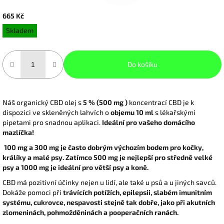
665 Kč
Měrná
Skladem
cena:
Do košíku
Náš organický CBD olej s
5 % (500 mg )
koncentrací CBD je k
dispozici ve skleněných lahvích o
objemu 10 ml
s lékařskými
pipetami pro snadnou aplikaci.
Ideální pro vašeho domácího
mazlíčka!
100 mg a 300 mg je často dobrým výchozím bodem pro kočky,
králíky a malé psy. Zatímco 500 mg je nejlepší pro středně velké
psy a 1000 mg je ideální pro větší psy a koně.
CBD
má pozitivní účinky nejen u lidí, ale také u psů a u jiných savců.
Dokáže pomoci při
trávících potížích, epilepsii, slabém imunitním
systému, cukrovce, nespavosti
stejně tak dobře, jako při
akutních
zlomeninách, pohmožděninách a pooperačních ranách.