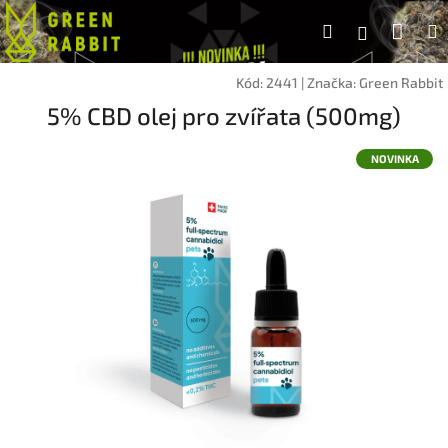
Přejít
Náku
Hledat
na
Přihlášen
obsah
koší
Kód:
2441
|
Značka:
Green Rabbit
5% CBD olej pro zvířata (500mg)
NOVINKA