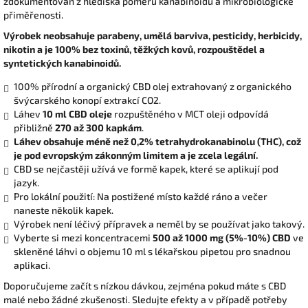
zdokumentován z hlediska poměru kanabinoidů a mikrobiologické
přiměřenosti.
Výrobek neobsahuje parabeny, umělá barviva, pesticidy, herbicidy,
nikotin a je 100% bez toxinů, těžkých kovů, rozpouštědel a
syntetických kanabinoidů.
100% přírodní a organický CBD olej extrahovaný z organického
švýcarského konopí extrakcí CO2.
Láhev
10 ml CBD oleje
rozpuštěného v MCT oleji odpovídá
přibližně
270 až 300 kapkám
.
Láhev obsahuje méně než 0,2% tetrahydrokanabinolu (THC), což
je pod evropským zákonným limitem a je zcela legální.
CBD se nejčastěji užívá ve formě kapek, které se aplikují pod
jazyk.
Pro lokální použití: Na postižené místo každé ráno a večer
naneste několik kapek.
Výrobek není léčivý přípravek a neměl by se používat jako takový.
Vyberte si mezi koncentracemi
500 až 1000 mg (5%-10%) CBD
ve
skleněné láhvi o objemu 10 ml s lékařskou pipetou pro snadnou
aplikaci.
Doporučujeme začít s nízkou dávkou, zejména pokud máte s CBD
malé nebo žádné zkušenosti. Sledujte efekty a v případě potřeby