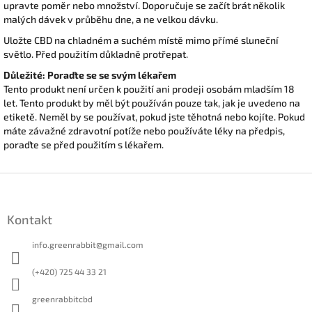
upravte poměr nebo množství. Doporučuje se začít brát několik
malých dávek v průběhu dne, a ne velkou dávku.
Uložte CBD na chladném a suchém místě mimo přímé sluneční
světlo. Před použitím důkladně protřepat.
Důležité: Poraďte se se svým lékařem
Tento produkt není určen k použití ani prodeji osobám mladším 18
let. Tento produkt by měl být používán pouze tak, jak je uvedeno na
etiketě. Neměl by se používat, pokud jste těhotná nebo kojíte. Pokud
máte závažné zdravotní potíže nebo používáte léky na předpis,
poraďte se před použitím s lékařem.
Z
á
p
Kontakt
a
t
info.greenrabbit
@
gmail.com
í
(+420) 725 44 33 21
greenrabbitcbd