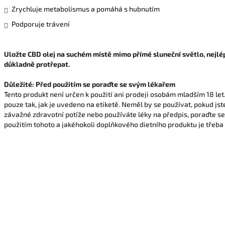
Zrychluje metabolismus a pomáhá s hubnutím
Podporuje trávení
Uložte CBD olej na suchém místě mimo přímé sluneční světlo, nejlép
důkladně protřepat.
Důležité: Před použitím se poraďte se svým lékařem
Tento produkt není určen k použití ani prodeji osobám mladším 18 let
pouze tak, jak je uvedeno na etiketě. Neměl by se používat, pokud js
závažné zdravotní potíže nebo používáte léky na předpis, poraďte se
použitím tohoto a jakéhokoli doplňkového dietního produktu je třeba