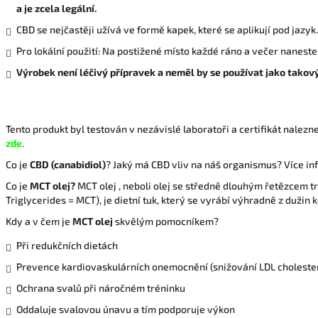
a je zcela legální.
CBD se nejčastěji užívá ve formě kapek, které se aplikují pod jazyk.
Pro lokální použití: Na postižené místo každé ráno a večer naneste
Výrobek není léčivý přípravek a neměl by se používat jako takový
Tento produkt byl testován v nezávislé laboratoři a certifikát nale
zde
.
Co je
CBD (canabidiol)
? Jaký má CBD vliv na náš organismus? Více in
Co je
MCT olej?
MCT olej , neboli olej se středně dlouhým řetězcem 
Triglycerides = MCT), je dietní tuk, který se vyrábí výhradně z dužin
Kdy a v čem je
MCT olej
skvělým pomocníkem?
Při redukčních dietách
Prevence kardiovaskulárních onemocnění (snižování LDL choleste
Ochrana svalů při náročném tréninku
Oddaluje svalovou únavu a tím podporuje výkon