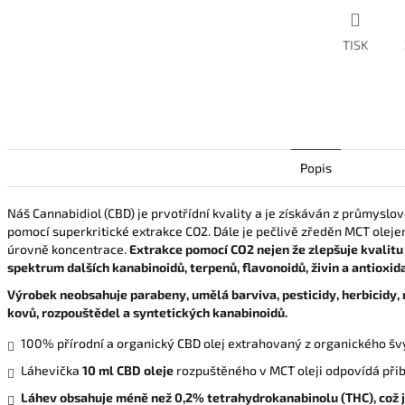
TISK
Popis
Náš Cannabidiol (CBD) je prvotřídní kvality a je získáván z průmyslov
pomocí superkritické extrakce CO2. Dále je pečlivě zředěn MCT olej
úrovně koncentrace.
Extrakce pomocí CO2 nejen že zlepšuje kvalitu
spektrum dalších kanabinoidů, terpenů, flavonoidů, živin a antioxid
Výrobek neobsahuje parabeny, umělá barviva, pesticidy, herbicidy, 
kovů, rozpouštědel a syntetických kanabinoidů.
100% přírodní a organický CBD olej extrahovaný z organického šv
Láhevička
10 ml CBD oleje
rozpuštěného v MCT oleji odpovídá při
Láhev obsahuje méně než 0,2% tetrahydrokanabinolu (THC), což