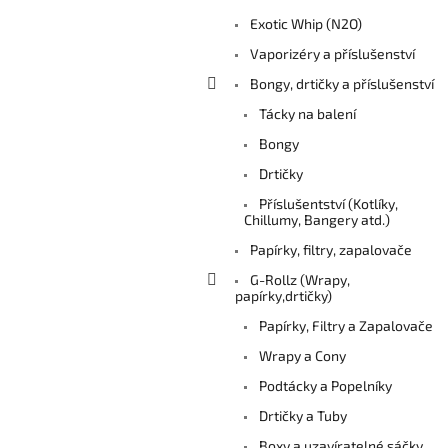
Exotic Whip (N2O)
Vaporizéry a příslušenství
Bongy, drtičky a příslušenství
Tácky na balení
Bongy
Drtičky
Příslušentství (Kotlíky,
Chillumy, Bangery atd.)
Papírky, filtry, zapalovače
G-Rollz (Wrapy,
papírky,drtičky)
Papírky, Filtry a Zapalovače
Wrapy a Cony
Podtácky a Popelníky
Drtičky a Tuby
Boxy a uzavíratelné sáčky