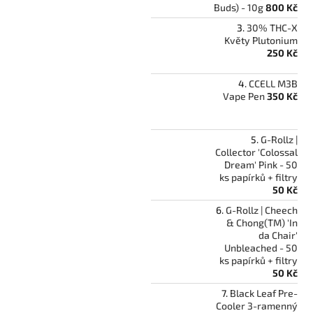
Buds) - 10g
800 Kč
30% THC-X
Květy Plutonium
250 Kč
CCELL M3B
Vape Pen
350 Kč
G-Rollz |
Collector 'Colossal
Dream' Pink - 50
ks papírků + filtry
50 Kč
G-Rollz | Cheech
& Chong(TM) 'In
da Chair'
Unbleached - 50
ks papírků + filtry
50 Kč
Black Leaf Pre-
Cooler 3-ramenný