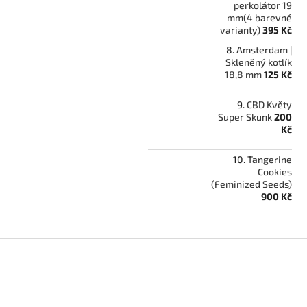
perkolátor 19
mm(4 barevné
varianty)
395 Kč
Amsterdam |
Skleněný kotlík
18,8 mm
125 Kč
CBD Květy
Super Skunk
200
Kč
Tangerine
Cookies
(Feminized Seeds)
900 Kč
Z
á
p
a
t