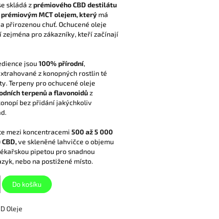
se skládá z
prémiového CBD destilátu
s
prémiovým MCT olejem,
který
má
a přirozenou chuť. Ochucené oleje
í zejména pro zákazníky, kteří začínají
edience jsou
100% přírodní
,
extrahované z konopných rostlin té
ity. Terpeny pro ochucené oleje
odních terpenů a flavonoidů
z
onopí bez přidání jakýchkoliv
d.
te mezi koncentracemi
500 až 5 000
 CBD,
ve skleněné lahvičce o objemu
 lékařskou pipetou pro snadnou
azyk, nebo na postižené místo.
Do košíku
D Oleje