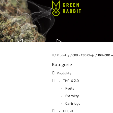
Přejít
na
obsah
Domů
/
Produkty
/
CBD
/
CBD Oleje
/
10% CBD o
P
Kategorie
Přeskočit
o
kategorie
s
Produkty
t
THC-X 2.0
r
a
Květy
n
Extrakty
n
í
Cartridge
p
HHC-X