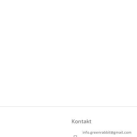
Kontakt
info.greenrabbit
@
gmail.com