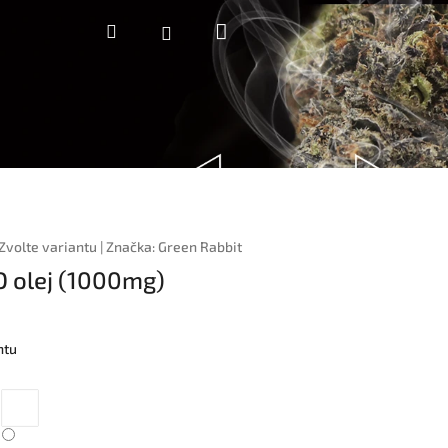
Nákupní
Hledat
Přihlášení
košík
Zvolte variantu
|
Značka:
Green Rabbit
 olej (1000mg)
ntu