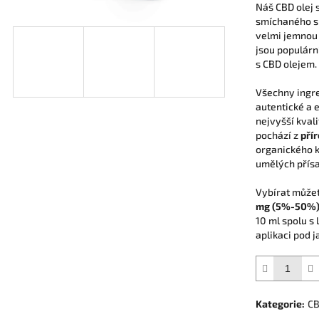
Náš CBD olej 
smíchaného 
velmi jemnou 
jsou populárn
s CBD olejem.
Všechny ingr
autentické a 
nejvyšší kval
pochází z
přír
organického k
umělých přísa
Vybírat může
mg (5%-50%)
10 ml spolu s
aplikaci pod j
Kategorie
:
CB