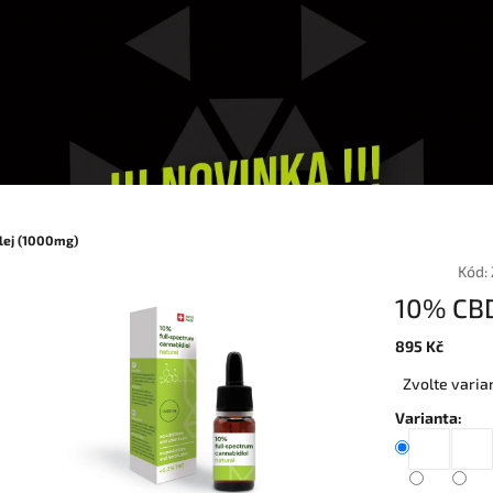
lej (1000mg)
Kód:
10% CBD
895 Kč
Měrná
Zvolte varia
cena:
Varianta: