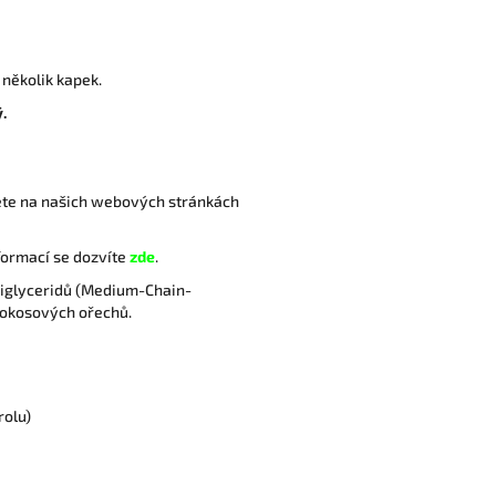
 několik kapek.
.
znete na našich webových stránkách
formací se dozvíte
zde
.
triglyceridů (Medium-Chain-
 kokosových ořechů.
rolu)