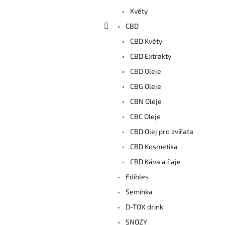
a
Květy
n
e
CBD
l
CBD Květy
CBD Extrakty
CBD Oleje
CBG Oleje
CBN Oleje
CBC Oleje
CBD Olej pro zvířata
CBD Kosmetika
CBD Káva a čaje
Edibles
Semínka
D-TOX drink
SNOZY