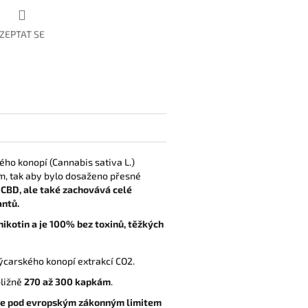
ZEPTAT SE
ého konopí (Cannabis sativa L.)
em, tak aby bylo dosaženo přesné
 CBD, ale také zachovává celé
antů.
nikotin a je 100% bez toxinů, těžkých
ýcarského konopí extrakcí CO2.
bližně
270 až 300 kapkám
.
 je pod evropským zákonným limitem