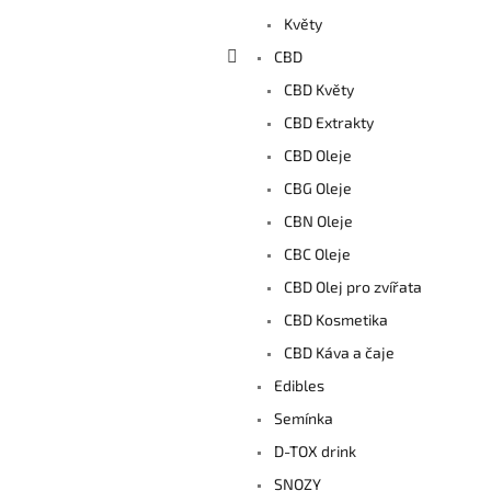
a
Květy
n
e
CBD
l
CBD Květy
CBD Extrakty
CBD Oleje
CBG Oleje
CBN Oleje
CBC Oleje
CBD Olej pro zvířata
CBD Kosmetika
CBD Káva a čaje
Edibles
Semínka
D-TOX drink
SNOZY