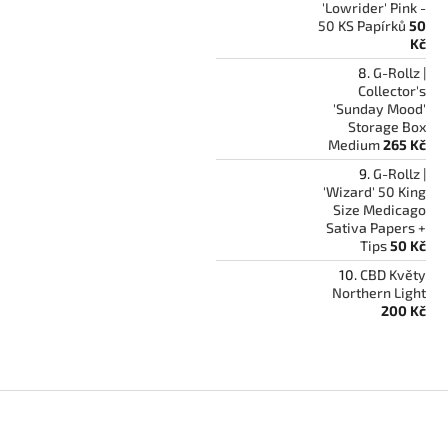
'Lowrider' Pink -
50 KS Papírků
50
Kč
G-Rollz |
Collector's
'Sunday Mood'
Storage Box
Medium
265 Kč
G-Rollz |
'Wizard' 50 King
Size Medicago
Sativa Papers +
Tips
50 Kč
CBD Květy
Northern Light
200 Kč
Z
á
p