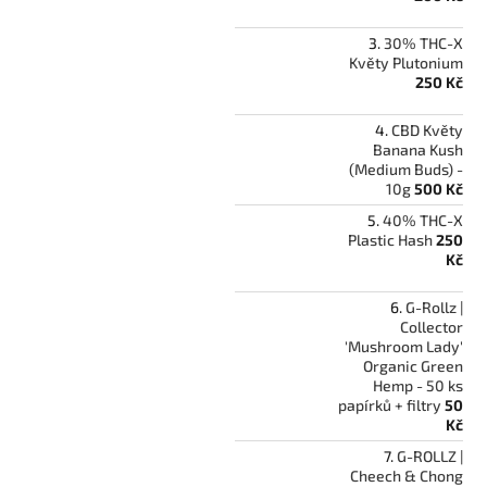
30% THC-X
Květy Plutonium
250 Kč
CBD Květy
Banana Kush
(Medium Buds) -
10g
500 Kč
40% THC-X
Plastic Hash
250
Kč
G-Rollz |
Collector
'Mushroom Lady'
Organic Green
Hemp - 50 ks
papírků + filtry
50
Kč
G-ROLLZ |
Cheech & Chong