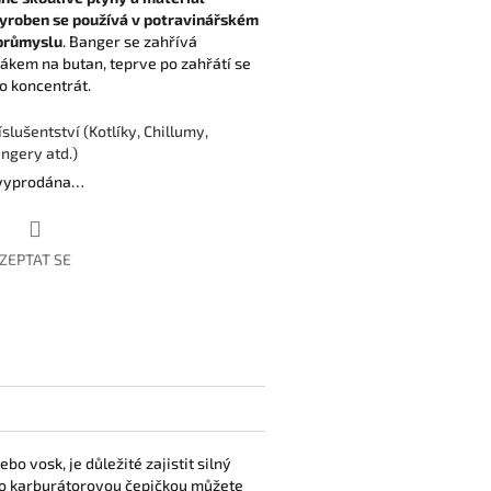
vyroben se používá v potravinářském
průmyslu
. Banger se zahřívá
kem na butan, teprve po zahřátí se
bo koncentrát.
íslušentství (Kotlíky, Chillumy,
ngery atd.)
 vyprodána…
ZEPTAT SE
bo vosk, je důležité zajistit silný
uto karburátorovou čepičkou můžete