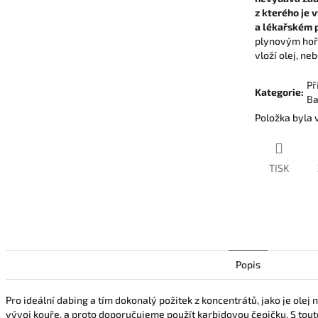
z kterého je 
a lékařském 
plynovým hořá
vloží olej, ne
Př
Kategorie
:
Ba
Položka byla
TISK
Popis
Pro ideální dabing a tím dokonalý požitek z koncentrátů, jako je olej ne
vývoj kouře, a proto doporučujeme použít karbidovou čepičku. S to