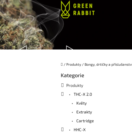
Přejít
na
obsah
Domů
/
Produkty
/
Bongy, drtičky a příslušenstv
P
Kategorie
Přeskočit
o
kategorie
s
Produkty
t
THC-X 2.0
r
a
Květy
n
Extrakty
n
í
Cartridge
p
HHC-X