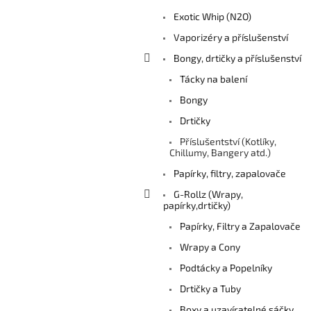
Exotic Whip (N2O)
Vaporizéry a příslušenství
Bongy, drtičky a příslušenství
Tácky na balení
Bongy
Drtičky
Příslušentství (Kotlíky,
Chillumy, Bangery atd.)
Papírky, filtry, zapalovače
G-Rollz (Wrapy,
papírky,drtičky)
Papírky, Filtry a Zapalovače
Wrapy a Cony
Podtácky a Popelníky
Drtičky a Tuby
Boxy a uzavíratelné sáčky