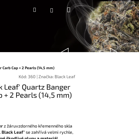
Nákupní
Hledat
Přihlášení
košík
r Carb Cap + 2 Pearls (14,5 mm)
Kód:
360
|
Značka:
Black Leaf
ck Leaf' Quartz Banger
 + 2 Pearls (14,5 mm)
er
z žáruvzdorného křemenného skla
l Black Leaf
“ se zahřívá velmi rychle,
né škodlivé plyny a materiál