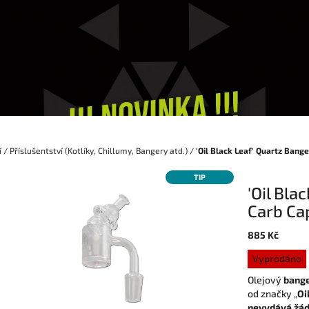
í
/
Příslušentství (Kotlíky, Chillumy, Bangery atd.)
/
'Oil Black Leaf' Quartz Bange
TIP
'Oil Bla
Carb Cap
885 Kč
Měrná
Vyprodáno
cena:
Olejový
bang
od značky „
Oi
nevydává žád