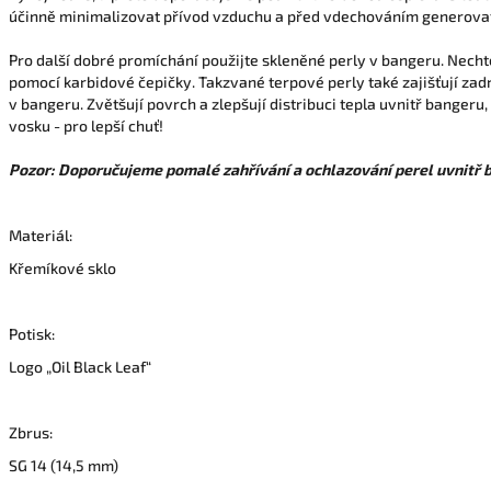
účinně minimalizovat přívod vzduchu a před vdechováním generovat
Pro další dobré promíchání použijte skleněné perly v bangeru. Nechte
pomocí karbidové čepičky. Takzvané terpové perly také zajišťují zad
v bangeru. Zvětšují povrch a zlepšují distribuci tepla uvnitř bangeru
vosku - pro lepší chuť!
Pozor: Doporučujeme pomalé zahřívání a ochlazování perel uvnitř 
Materiál:
Křemíkové sklo
Potisk:
Logo „Oil Black Leaf“
Zbrus:
SG 14 (14,5 mm)