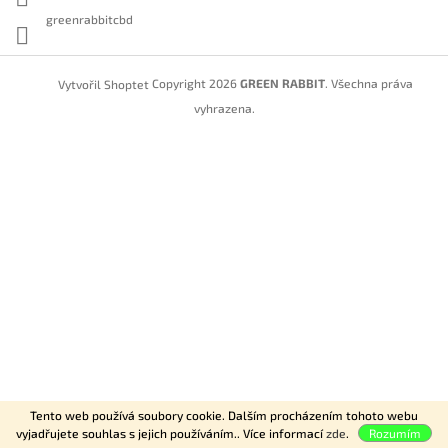
greenrabbitcbd
Copyright 2026
GREEN RABBIT
. Všechna práva
Vytvořil Shoptet
vyhrazena.
Tento web používá soubory cookie. Dalším procházením tohoto webu
vyjadřujete souhlas s jejich používáním.. Více informací
zde
.
Rozumím