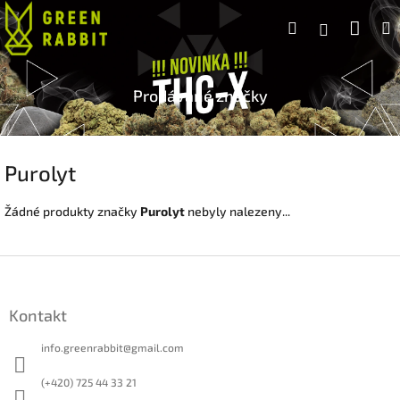
Přejít
Náku
Hledat
na
Přihlášen
obsah
koší
Prodávané značky
Purolyt
Žádné produkty značky
Purolyt
nebyly nalezeny...
Z
á
p
Kontakt
a
t
info.greenrabbit
@
gmail.com
í
(+420) 725 44 33 21