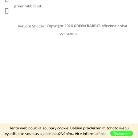
greenrabbitcbd
Copyright 2026
GREEN RABBIT
. Všechna práva
Vytvořil Shoptet
vyhrazena.
Tento web používá soubory cookie. Dalším procházením tohoto webu
vyjadřujete souhlas s jejich používáním.. Více informací
zde
.
Rozumím