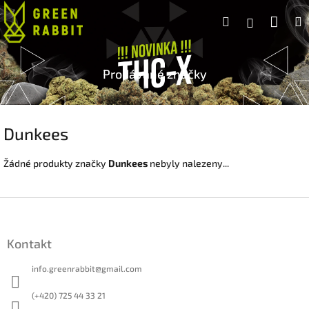
Přejít
Náku
Hledat
na
Přihlášen
obsah
koší
Prodávané značky
Dunkees
Žádné produkty značky
Dunkees
nebyly nalezeny...
Z
á
p
Kontakt
a
t
info.greenrabbit
@
gmail.com
í
(+420) 725 44 33 21