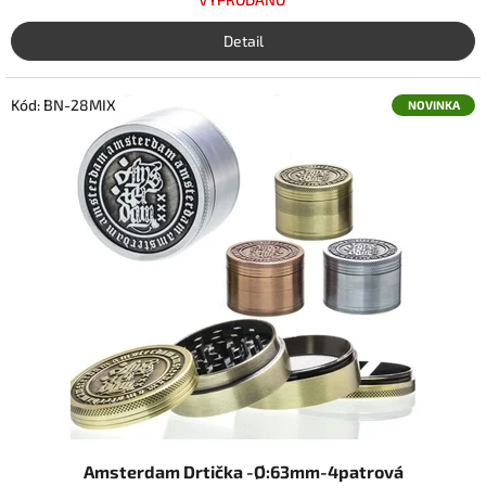
Detail
Kód:
BN-28MIX
NOVINKA
Amsterdam Drtička -Ø:63mm-4patrová