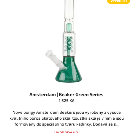
VÝPRODEJ
p
o
i
d
s
u
p
k
r
t
o
ů
d
u
k
t
ů
Amsterdam | Beaker Green Series
1 525 Kč
Nové bongy Amsterdam Beakers jsou vyrobeny z vysoce
kvalitního borosilikátového skla, tloušťka skla je 7 mm a jsou
formovány do speciálního tvaru kádinky. Dodává se s...
VYPRODÁNO