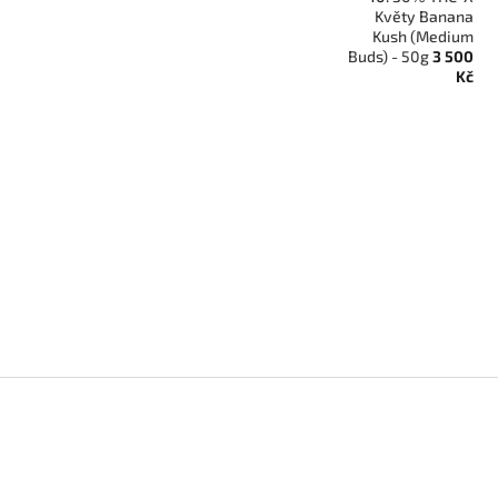
Květy Banana
Kush (Medium
Buds) - 50g
3 500
Kč
Z
á
p
a
t