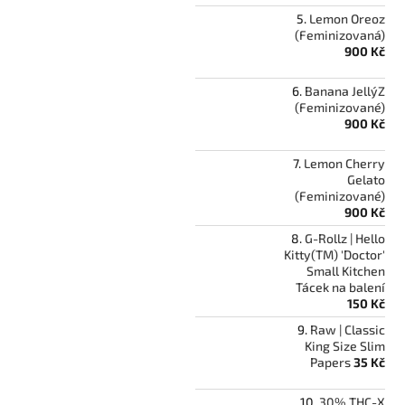
Lemon Oreoz
(Feminizovaná)
900 Kč
Banana Jelly´Z
(Feminizované)
900 Kč
Lemon Cherry
Gelato
(Feminizované)
900 Kč
G-Rollz | Hello
Kitty(TM) 'Doctor'
Small Kitchen
Tácek na balení
150 Kč
Raw | Classic
King Size Slim
Papers
35 Kč
30% THC-X