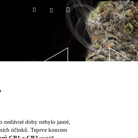
Nákupní
Hledat
Přihlášení
košík
?
 do nedávné doby nebylo jasné,
vních účinků. Teprve koncem
torů CB1 a CB2
uvnitř