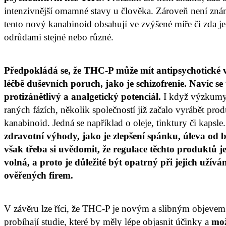
intenzivnější omamné stavy u člověka. Zároveň není zná
tento nový kanabinoid obsahují ve zvýšené míře či zda 
odrůdami stejné nebo různé.
Předpokládá se, že THC-P může mít antipsychotické 
léčbě duševních poruch, jako je schizofrenie. Navíc se
protizánětlivý a analgetický potenciál.
I když výzkumy 
raných fázích, několik společností již začalo vyrábět prod
kanabinoid. Jedná se například o oleje, tinktury či kapsle
zdravotní výhody, jako je zlepšení spánku, úleva od bol
však třeba si uvědomit, že regulace těchto produktů j
volná, a proto je důležité být opatrný při jejich uží
ověřených firem.
V závěru lze říci, že THC-P je novým a slibným objevem 
probíhají studie, které by měly lépe objasnit účinky a
mož