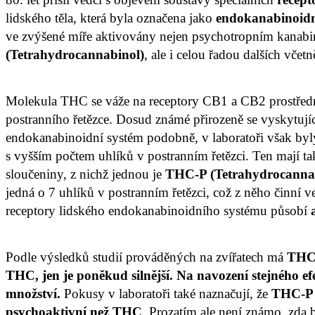
lidského těla, která byla označena jako
endokanabinoidn
ve zvýšené míře aktivovány nejen psychotropním kana
(Tetrahydrocannabinol)
, ale i celou řadou dalších včet
Molekula THC se váže na receptory CB1 a CB2 prostřed
postranního řetězce. Dosud známé přirozeně se vyskytujíc
endokanabinoidní systém podobně, v laboratoři však byl
s vyšším počtem uhlíků v postranním řetězci. Ten mají t
sloučeniny, z nichž jednou je
THC-P (Tetrahydrocanna
jedná o 7 uhlíků v postranním řetězci, což z něho činní ve
receptory lidského endokanabinoidního systému působí
Podle výsledků studií prováděných na zvířatech má
THC-
THC
, jen je poněkud silnější.
Na navození stejného ef
množství
.
Pokusy v laboratoři také naznačují, že
THC-P 
psychoaktivní než THC
. Prozatím ale není známo, zda