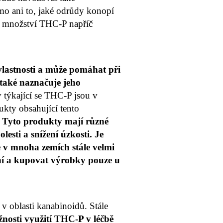
mo ani to, jaké odrůdy konopí
je množství THC-P napříč
vlastnosti a může pomáhat při
 také naznačuje jeho
týkající se THC-P jsou v
ukty obsahující tento
.
Tyto produkty mají různé
esti a snížení úzkosti. Je
e v mnoha zemích stále velmi
vání a kupovat výrobky pouze u
v oblasti kanabinoidů. Stále
nosti využití THC-P v léčbě