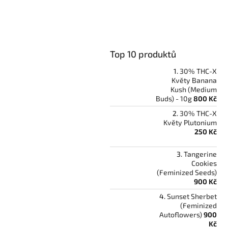
p
a
n
e
l
Top 10 produktů
30% THC-X
Květy Banana
Kush (Medium
Buds) - 10g
800 Kč
30% THC-X
Květy Plutonium
250 Kč
Tangerine
Cookies
(Feminized Seeds)
900 Kč
Sunset Sherbet
(Feminized
Autoflowers)
900
Kč