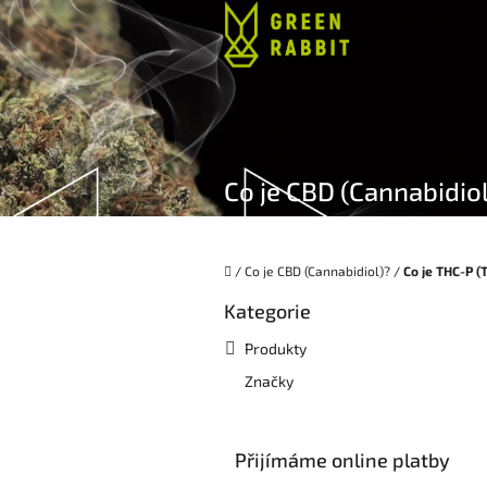
Přejít
na
obsah
Co je CBD (Cannabidiol
Domů
/
Co je CBD (Cannabidiol)?
/
Co je THC-P (
P
Kategorie
Přeskočit
o
kategorie
s
Produkty
t
Značky
r
a
n
n
Přijímáme online platby
í