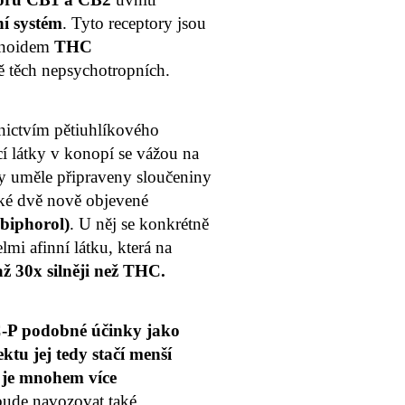
í systém
. Tyto receptory jsou
binoidem
THC
ně těch nepsychotropních.
nictvím pětiuhlíkového
í látky v konopí se vážou na
y uměle připraveny sloučeniny
aké dvě nově objevené
biphorol)
. U něj se konkrétně
lmi afinní látku, která na
až 30x silněji než THC.
P podobné účinky jako
ektu jej tedy
stačí menší
je mnohem více
 bude navozovat také