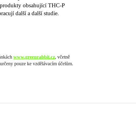
produkty obsahující THC-P
acují další a další studie.
ránkách
www.greenrabbit.cz
, včetně
u určeny pouze ke vzdělávacím účelům.