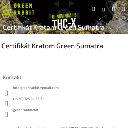
Přejít
Náku
Hledat
na
Přihlášen
obsah
koší
Certifikát Kratom Green Sumatra
Certifikát Kratom Green Sumatra
Z
á
p
Kontakt
a
t
info.greenrabbit
@
gmail.com
í
(+420) 725 44 33 21
greenrabbitcbd
Copyright 2026
GREEN RABBIT
. Všechna práva