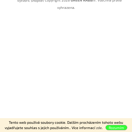
Vytvořil Shoptet
vyhrazena.
Tento web používá soubory cookie. Dalším procházením tohoto webu
vyjadřujete souhlas s jejich používáním.. Více informací
zde
.
Rozumím